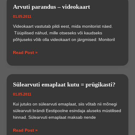
Arvuti parandus – videokaart
01.05.2011
Videokaart vastutab pildi eest, mida monitorist näed.
Tüüpilised nähud, mille otseseks või kaudseks
põhjuseks võib olla videokaart on järgmised: Monitoril
Arvuti
Read Post »
parandus
–
videokaart
Sülearvuti emaplaat kutu = prügikasti?
01.05.2011
Kui jutuks on sülearvuti emaplaat, siis võtab nii mõnegi
sülearvuti brändi Eestipoolne esindaja aluseks müstilised
hinnad. Sülearvuti emaplaat maksab nende
Sülearvuti
Read Post »