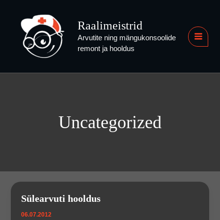
Skip
to
Raalimeistrid
content
Arvutite ning mängukonsoolide
MAI
remont ja hooldus
MEN
Uncategorized
Sülearvuti hooldus
06.07.2012