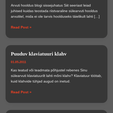
Arvuti hooldus blogi sissejuhatus Siit seeriast leiad
juhised kuidas teostada riistvaraline sülearvuti hooldus
arvutitel, mida ei ole tarvis hoolduseks täielikult lahti […]
Sülearvuti
Read Post »
hooldus
Puuduv klaviatuuri klahv
01.05.2011
Kas teatud või teadmata põhjustel rebenes Sinu
sülearvuti klaviatuurilt lahti mõni klahv? Klaviatuur töötab,
kuid klahvide tühjad augud on inetud.
Puuduv
Read Post »
klaviatuuri
klahv