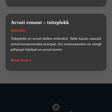
emaplaat
kutu
=
prügikasti?
Arvuti remont – toiteplokk
28.04.2011
Toiteplokk on arvuti oluline ehituskivi. Selle kaudu saavad
arvuti komponendid energiat. Kui voolusaamine on mingil
põhjusel häiritud on arvuti tumm:
Arvuti
Read Post »
remont
–
toiteplokk