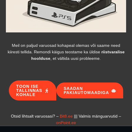
Meil on paljud varuosad kohapeal olemas või saame need
kiiresti tellida. Remondi käigus teostame ka üldise
riistvaralise
hoolduse
, et vältida uusi probleeme.
TOON ISE
SAADAN
TALLINNAS
PAKIAUTOMAADIGA
KOHALE
Otsid lihtsalt varuosasi? –
Bit8.ee
||| Valmis mänguarvutid –
onPoint.ee