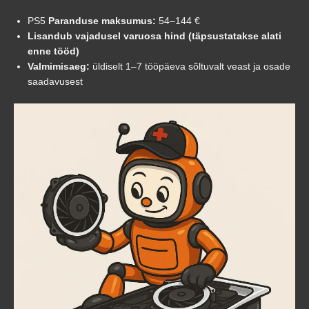
PS5
Paranduse maksumus:
54–144 €
Lisandub vajadusel varuosa hind (täpsustatakse alati
enne tööd)
Valmimisaeg:
üldiselt 1–7 tööpäeva sõltuvalt veast ja osade
saadavusest