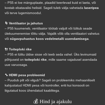
– PS5 ei loe mänguplaate, plaadid keerlevad kuid ei laeta, või
kostab ebatavalisi helisid. Sageli tuleb välja vahetada
laseripea
või terve lugemismoodul.
🌀 Ventilaator ja jahutus
– PS5 kuumeneb, ventilaator töötab valjult või lülitub seade
ülekuumenemise tõttu välja. Vajalik võib olla ventilaatori vahetus
või
sügavpuhastus koos vedelmetalli uuendamisega
.
🔌 Toiteploki rike
– PS5 ei lülitu üldse sisse või teeb seda vahel. Üks levinumaid
põhjuseid on
toiteploki rike
, mille saame vajadusel asendada
uue varuosaga.
🔧 HDMI pesa probleemid
– Puudub pilt või vilgub? Sageli on probleemiks mehaaniliselt
kahjustatud HDMI pesa või kontroller, eriti kui konsooli on
liigutatud koos ühendatud kaablitega.
💰 Hind ja ajakulu