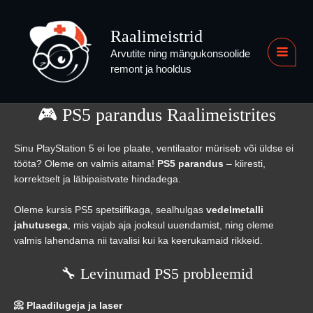
Skip
to
Raalimeistrid
content
Arvutite ning mängukonsoolide
MAI
remont ja hooldus
MEN
🎮 PS5 parandus Raalimeistrites
Sinu PlayStation 5 ei loe plaate, ventilaator müriseb või üldse ei
tööta? Oleme on valmis aitama!
PS5 parandus
– kiiresti,
korrektselt ja läbipaistvate hindadega.
Oleme kursis PS5 spetsiifikaga, sealhulgas
vedelmetalli
jahutusega
, mis vajab aja jooksul uuendamist, ning oleme
valmis lahendama nii tavalisi kui ka keerukamaid rikkeid.
🔧 Levinumad PS5 probleemid
📀 Plaadilugeja ja laser