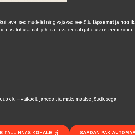
kui tavalised mudelid ning vajavad seetõttu
täpsemat ja hoolik
 kuumust tõhusamalt juhtida ja vähendab jahutussüsteemi koormu
uus elu – vaikselt, jahedalt ja maksimaalse jõudlusega.
SE TALLINNAS KOHALE
SAADAN PAKIAUTOMA