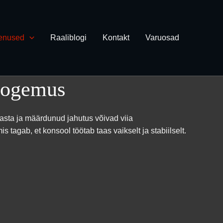
enused
Raaliblogi
Kontakt
Varuosad
kogemus
asta ja määrdunud jahutus võivad viia
 tagab, et konsool töötab taas vaikselt ja stabiilselt.