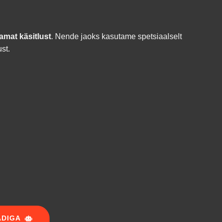
amat käsitlust
. Nende jaoks kasutame spetsiaalselt
st.
ADIGA