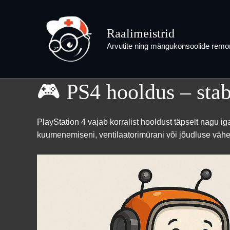
Skip
to
Raalimeistrid
content
Arvutite ning mängukonsoolide remon
🎮 PS4 hooldus – sta
PlayStation 4 vajab korralist hooldust täpselt nagu 
kuumenemiseni, ventilaatorimürani või jõudluse väh