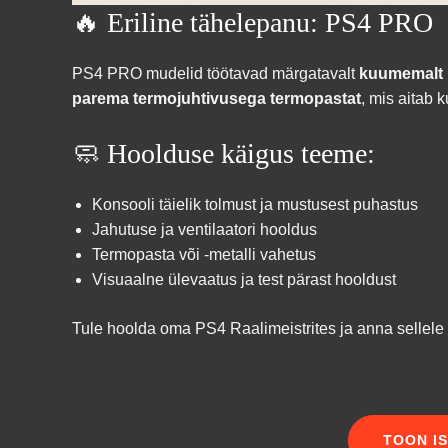
🔥 Eriline tähelepanu: PS4 PRO
PS4 PRO mudelid töötavad märgatavalt
kuumemalt
parema termojuhtivusega termopastat
, mis aitab
🧼 Hoolduse käigus teeme:
Konsooli täielik tolmust ja mustusest puhastus
Jahutuse ja ventilaatori hooldus
Termopasta või -metalli vahetus
Visuaalne ülevaatus ja test pärast hooldust
Tule hoolda oma PS4 Raalimeistrites ja anna sellele 
TOON I