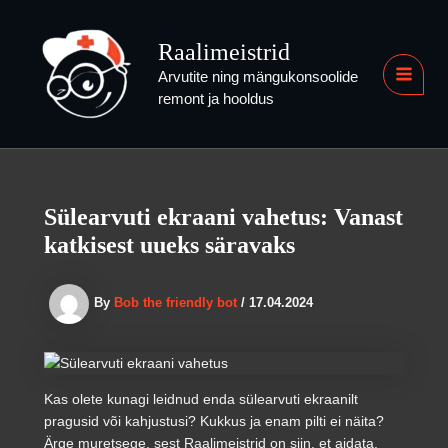
Skip
to
Raalimeistrid
content
Arvutite ning mängukonsoolide
MAI
remont ja hooldus
MEN
Sülearvuti ekraani vahetus: Vanast
katkisest uueks säravaks
By
Bob the friendly bot
/
17.04.2024
Kas olete kunagi leidnud enda sülearvuti ekraanilt
pragusid või kahjustusi? Kukkus ja enam pilti ei näita?
Ärge muretsege, sest Raalimeistrid on siin, et aidata.