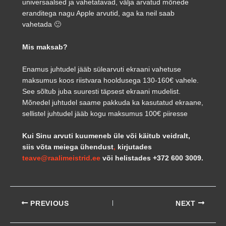
universaalsed ja vahetatavad, välja arvatud mõnede
eranditega nagu Apple arvutid, aga ka neil saab
vahetada 🙂
Mis maksab?
Enamus juhtudel jääb sülearvuti ekraani vahetuse
maksumus koos riistvara hooldusega 130-160€ vahele.
See sõltub juba suuresti täpsest ekraani mudelist.
Mõnedel juhtudel saame pakkuda ka kasutatud ekraane,
sellistel juhtudel jääb kogu maksumus 100€ piiresse
Kui Sinu arvuti kuumeneb üle või käitub veidralt,
siis võta meiega ühendust
,
kirjutades
teave@raalimeistrid.ee
või helistades +372 600 3009.
PREVIOUS
NEXT