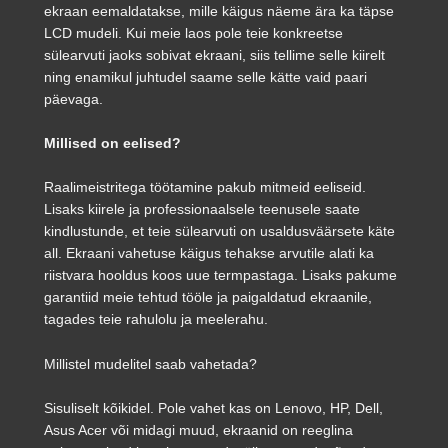
ekraan eemaldatakse, mille käigus näeme ära ka täpse
LCD mudeli. Kui meie laos pole teie konkreetse
sülearvuti jaoks sobivat ekraani, siis tellime selle kiirelt
ning enamikul juhtudel saame selle kätte vaid paari
päevaga.
Millised on eelised?
Raalimeistritega töötamine pakub mitmeid eeliseid.
Lisaks kiirele ja professionaalsele teenusele saate
kindlustunde, et teie sülearvuti on usaldusväärsete käte
all. Ekraani vahetuse käigus tehakse arvutile alati ka
riistvara hooldus koos uue termpastaga. Lisaks pakume
garantiid meie tehtud tööle ja paigaldatud ekraanile,
tagades teie rahulolu ja meelerahu.
Millistel mudelitel saab vahetada?
Sisuliselt kõikidel. Pole vahet kas on Lenovo, HP, Dell,
Asus Acer või midagi muud, ekraanid on reeglina