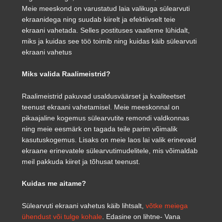
Meie meeskond on varustatud laia valikuga sülearvuti
ekraanidega ning suudab kiirelt ja efektiivselt teie
ekraani vahetada. Selles postituses vaatleme lühidalt,
miks ja kuidas see töö toimib ning kuidas käib sülearvuti
ekraani vahetus
Miks valida Raalimeistrid?
Raalimeistrid pakuvad usaldusväärset ja kvaliteetset
teenust ekraani vahetamisel. Meie meeskonnal on
pikaajaline kogemus sülearvutite remondi valdkonnas
ning meie eesmärk on tagada teile parim võimalik
kasutuskogemus. Lisaks on meie laos lai valik erinevaid
ekraane erinevatele sülearvutimudelitele, mis võimaldab
meil pakkuda kiiret ja tõhusat teenust.
Kuidas me aitame?
Sülearvuti ekraani vahetus käib lihtsalt,
võtke meiega
ühendust või tulge kohale
. Edasine on lihtne- Vana