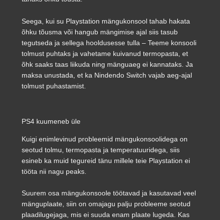
Seega, kui su Playstation mängukonsool tahab hakata
õhku tõusma või hangub mängimise ajal siis tasub
tegutseda ja sellega hooldusesse tulla – Teeme konsooli
tolmust puhtaks ja vahetame kuivanud termopasta, et
õhk saaks taas liikuda ning mänguaeg ei kannataks. Ja
maksa unustada, et ka Nindendo Switch vajab aeg-ajal
tolmust puhastamist.
PS4 kuumeneb üle
Kuigi enimlevinud probleemid mängukonsoolidega on
seotud tolmu, termopasta ja temperatuuridega, siis
esineb ka muid tegureid tänu millele teie Playstation ei
tööta nii nagu peaks.
Suurem osa mängukonsoole töötavad ja kasutavad veel
mänguplaate, siin on omajagu palju probleeme seotud
plaadilugejaga, mis ei suuda enam plaate lugeda. Kas