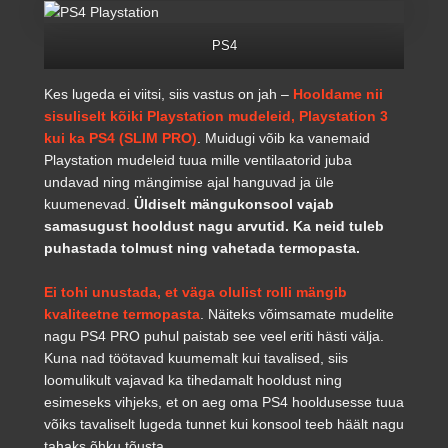
PS4
Kes lugeda ei viitsi, siis vastus on jah –
Hooldame nii
sisuliselt kõiki Playstation mudeleid, Playstation 3
kui ka PS4 (SLIM PRO)
. Muidugi võib ka vanemaid
Playstation mudeleid tuua mille ventilaatorid juba
undavad ning mängimise ajal hanguvad ja üle
kuumenevad.
Üldiselt mängukonsool vajab
samasugust hooldust nagu arvutid. Ka neid tuleb
puhastada tolmust ning vahetada termopasta.
Ei tohi unustada, et väga olulist rolli mängib
kvaliteetne termopasta
. Näiteks võimsamate mudelite
nagu PS4 PRO puhul paistab see veel eriti hästi välja.
Kuna nad töötavad kuumemalt kui tavalised, siis
loomulikult vajavad ka tihedamalt hooldust ning
esimeseks vihjeks, et on aeg oma PS4 hooldusesse tuua
võiks tavaliselt lugeda tunnet kui konsool teeb häält nagu
tahaks õhku tõusta.