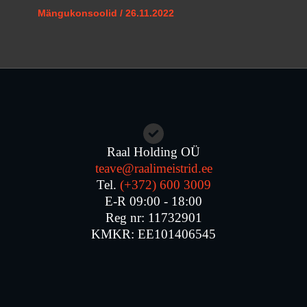
Mängukonsoolid
/
26.11.2022
Raal Holding OÜ
teave@raalimeistrid.ee
Tel.
(+372) 600 3009
E-R 09:00 - 18:00
Reg nr: 11732901
KMKR: EE101406545