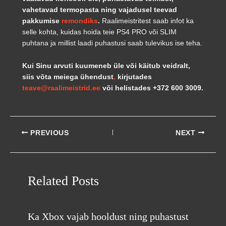
vahetavad termopasta ning vajadusel teevad
pakkumise
remondiks
.
Raalimeistritest saab infot ka
selle kohta, kuidas hoida teie PS4 PRO või SLIM
puhtana ja millist laadi puhastusi saab tulevikus ise teha.
Kui Sinu arvuti kuumeneb üle või käitub veidralt,
siis võta meiega ühendust
,
kirjutades
teave@raalimeistrid.ee
või helistades +372 600 3009.
PREVIOUS
NEXT
Related Posts
Ka Xbox vajab hooldust ning puhastust