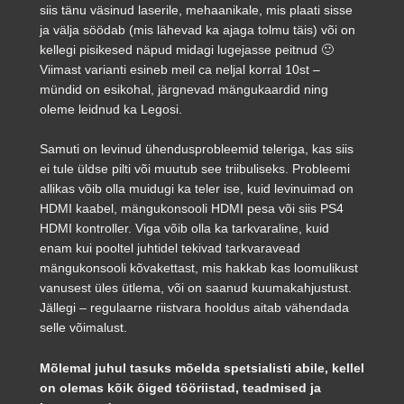
siis tänu väsinud laserile, mehaanikale, mis plaati sisse
ja välja söödab (mis lähevad ka ajaga tolmu täis) või on
kellegi pisikesed näpud midagi lugejasse peitnud 🙂
Viimast varianti esineb meil ca neljal korral 10st –
mündid on esikohal, järgnevad mängukaardid ning
oleme leidnud ka Legosi.
Samuti on levinud ühendusprobleemid teleriga, kas siis
ei tule üldse pilti või muutub see triibuliseks. Probleemi
allikas võib olla muidugi ka teler ise, kuid levinuimad on
HDMI kaabel, mängukonsooli HDMI pesa või siis PS4
HDMI kontroller. Viga võib olla ka tarkvaraline, kuid
enam kui pooltel juhtidel tekivad tarkvaravead
mängukonsooli kõvakettast, mis hakkab kas loomulikust
vanusest üles ütlema, või on saanud kuumakahjustust.
Jällegi – regulaarne riistvara hooldus aitab vähendada
selle võimalust.
Mõlemal juhul tasuks mõelda spetsialisti abile, kellel
on olemas kõik õiged tööriistad, teadmised ja