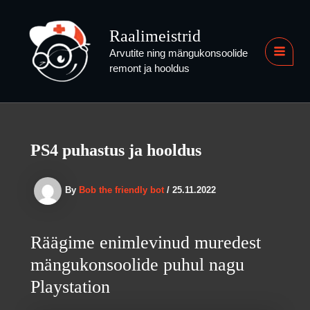
Skip
to
Raalimeistrid
content
Arvutite ning mängukonsoolide
MAI
remont ja hooldus
MEN
PS4 puhastus ja hooldus
By
Bob the friendly bot
/
25.11.2022
Räägime enimlevinud muredest
mängukonsoolide puhul nagu
Playstation