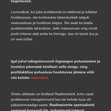
kogemused.
Loomulikult, kui juba probleemid on tekkinud ja tullakse
hooldusesse, siis konkreetne lahenduskäik selgub
veatuvastuse ja hoolduse käigus. Siis saab ka teada
probleemidele lahenduse, selle maksumuse ning omalt
poolt üritame alati anda ka hinnagu, kas nö tasub ära ja
on veel mõtet.
Igal juhul mängukonsooli õigeaegne puhastamine ja
hooldus pikendab kindlasti selle eluiga
,
ning
profülaktilise puhastuse hooletusse jätmine võib
viia kuluka
remondini
.
Üheks abiliseks on kindlasti Raalimeistrid, kuhu saad
probleemse mängukonsooli kas ise kohale tuua või
pakiautomaadiga saata.
Raalimeistrite spetsialistid
vaatavad konsooli üle, puhastavad tolmust,