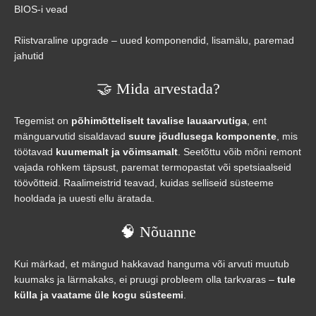
BIOS-i vead
Riistvaraline upgrade – uued komponendid, lisamälu, paremad
jahutid
🤝 Mida arvestada?
Tegemist on
põhimõtteliselt tavalise lauaarvutiga
, ent
mänguarvutid sisaldavad
suure jõudlusega komponente
, mis
töötavad
kuumemalt ja võimsamalt
. Seetõttu võib mõni remont
vajada rohkem täpsust, paremat termopastat või spetsiaalseid
töövõtteid. Raalimeistrid teavad, kuidas selliseid süsteeme
hooldada ja uuesti ellu äratada.
🧠 Nõuanne
Kui märkad, et mängud hakkavad hanguma või arvuti muutub
kuumaks ja lärmakaks, ei pruugi probleem olla tarkvaras –
tule
külla ja vaatame üle kogu süsteemi
.