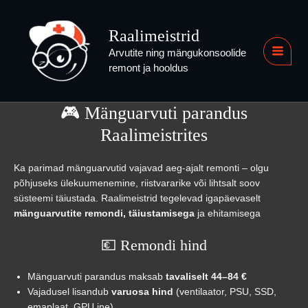
Skip
to
Raalimeistrid
content
Arvutite ning mängukonsoolide
MAI
remont ja hooldus
MEN
🎮 Mänguarvuti parandus
Raalimeistrites
Ka parimad mänguarvutid vajavad aeg-ajalt remonti – olgu
põhjuseks ülekuumenemine, riistvararike või lihtsalt soov
süsteemi täiustada. Raalimeistrid tegelevad igapäevaselt
mänguarvutite remondi, täiustamisega
ja ehitamisega
💶 Remondi hind
Mänguarvuti parandus maksab
tavaliselt 44–84 €
Vajadusel lisandub
varuosa hind
(ventilaator, PSU, SSD,
emaplaat, GPU jne)