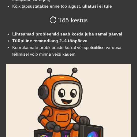
Kõik täpsustatakse enne töö algust,
üllatusi ei tule
⏱️ Töö kestus
Lihtsamad probleemid saab korda juba samal päeval
Tüüpiline remondiaeg 2–4 tööpäeva
Keerukamate probleemide korral või spetsiifilise varuosa
tellimisel võib minna veidi kauem