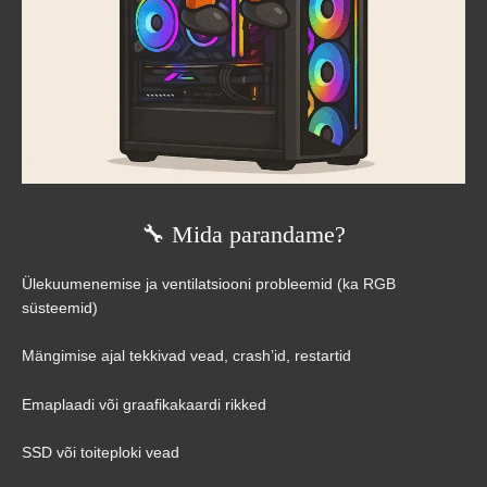
🔧 Mida parandame?
Ülekuumenemise ja ventilatsiooni probleemid (ka RGB
süsteemid)
Mängimise ajal tekkivad vead, crash’id, restartid
Emaplaadi või graafikakaardi rikked
SSD või toiteploki vead