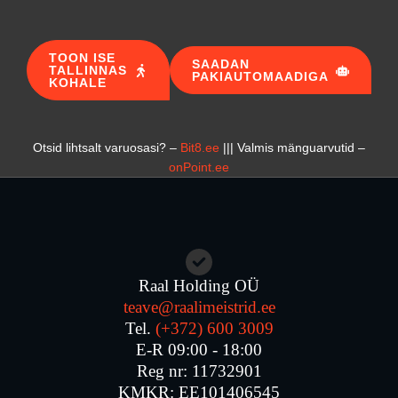
TOON ISE
SAADAN
TALLINNAS
PAKIAUTOMAADIGA
KOHALE
Otsid lihtsalt varuosasi? –
Bit8.ee
||| Valmis mänguarvutid –
onPoint.ee
Raal Holding OÜ
teave@raalimeistrid.ee
Tel.
(+372) 600 3009
E-R 09:00 - 18:00
Reg nr: 11732901
KMKR: EE101406545