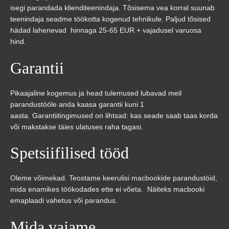
isegi parandada klienditeenindaja. Tõsisema vea korral suunab
teenindaja seadme töökotta kogenud tehnikule. Paljud tõsised
hädad lahenevad hinnaga 25-65 EUR + vajadusel varuosa
hind.
Garantii
Pikaajaline kogemus ja head tulemused lubavad meil
parandustööle anda kaasa garantii kuni 1
aasta. Garantiitingimused on lihtsad: kas seade saab taas korda
või makstakse täies ulatuses raha tagasi.
Spetsiifilised tööd
Oleme võimekad. Teostame keerulisi macbookide parandustöid,
mida enamikes töökodades ette ei võeta. Näiteks macbooki
emaplaadi vahetus või parandus.
Mida vajame