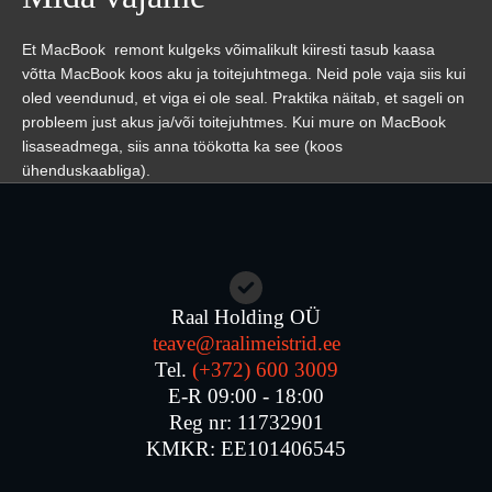
Et MacBook remont kulgeks võimalikult kiiresti tasub kaasa
võtta MacBook koos aku ja toitejuhtmega. Neid pole vaja siis kui
oled veendunud, et viga ei ole seal. Praktika näitab, et sageli on
probleem just akus ja/või toitejuhtmes. Kui mure on MacBook
lisaseadmega, siis anna töökotta ka see (koos
ühenduskaabliga).
Raal Holding OÜ
teave@raalimeistrid.ee
Tel.
(+372) 600 3009
E-R 09:00 - 18:00
Reg nr: 11732901
KMKR: EE101406545