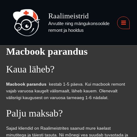
Skip
to
Raalimeistrid
content
Arvutite ning mängukonsoolide
MAI
remont ja hooldus
MEN
Macbook parandus
Kaua läheb?
Macbook parandus
kestab 1-5 päeva. Kui macbook remont
vajab varuosa kaugelt välismaalt, läheb kauem. Olenevalt
välisriigi kaugusest on varuosa tarneaeg 1-6 nädalat.
Palju maksab?
Sajad kliendid on Raalimeistrites saanud mure kaelast
minutitega ja täiesti tasuta. Nii mõnegi vea suudab tuvastada ja