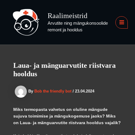
Skip
to
Raalimeistrid
content
Arvutite ning mängukonsoolide
MAI
remont ja hooldus
MEN
Laua- ja mänguarvutite riistvara
hooldus
By
Bob the friendly bot
/
23.04.2024
Miks termopasta vahetus on oluline mängude
sujuva toimimise ja mängukogemuse jaoks?
Miks
on Laua- ja mänguarvutite riistvara hooldus vajalik?