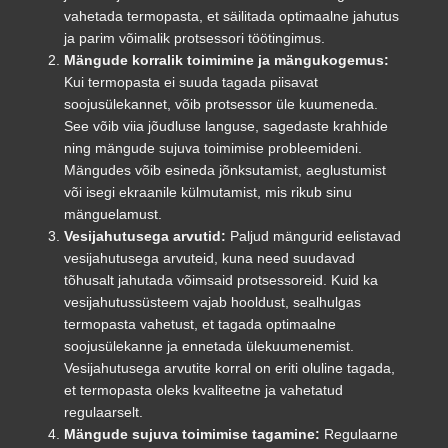
vahetada termopasta, et säilitada optimaalne jahutus
ja parim võimalik protsessori töötingimus.
Mängude korralik toimimine ja mängukogemus:
Kui termopasta ei suuda tagada piisavat
soojusülekannet, võib protsessor üle kuumeneda.
See võib viia jõudluse languse, sagedaste krahhide
ning mängude sujuva toimimise probleemideni.
Mängudes võib esineda jõnksutamist, aeglustumist
või isegi ekraanile külmutamist, mis rikub sinu
mänguelamust.
Vesijahutusega arvutid:
Paljud mängurid eelistavad
vesijahutusega arvuteid, kuna need suudavad
tõhusalt jahutada võimsaid protsessoreid. Kuid ka
vesijahutussüsteem vajab hooldust, sealhulgas
termopasta vahetust, et tagada optimaalne
soojusülekanne ja ennetada ülekuumenemist.
Vesijahutusega arvutite korral on eriti oluline tagada,
et termopasta oleks kvaliteetne ja vahetatud
regulaarselt.
Mängude sujuva toimimise tagamine:
Regulaarne