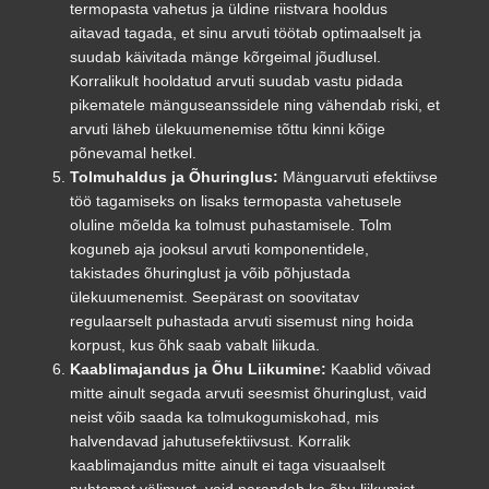
termopasta vahetus ja üldine riistvara hooldus
aitavad tagada, et sinu arvuti töötab optimaalselt ja
suudab käivitada mänge kõrgeimal jõudlusel.
Korralikult hooldatud arvuti suudab vastu pidada
pikematele mänguseanssidele ning vähendab riski, et
arvuti läheb ülekuumenemise tõttu kinni kõige
põnevamal hetkel.
Tolmuhaldus ja Õhuringlus:
Mänguarvuti efektiivse
töö tagamiseks on lisaks termopasta vahetusele
oluline mõelda ka tolmust puhastamisele. Tolm
koguneb aja jooksul arvuti komponentidele,
takistades õhuringlust ja võib põhjustada
ülekuumenemist. Seepärast on soovitatav
regulaarselt puhastada arvuti sisemust ning hoida
korpust, kus õhk saab vabalt liikuda.
Kaablimajandus ja Õhu Liikumine:
Kaablid võivad
mitte ainult segada arvuti seesmist õhuringlust, vaid
neist võib saada ka tolmukogumiskohad, mis
halvendavad jahutusefektiivsust. Korralik
kaablimajandus mitte ainult ei taga visuaalselt
puhtamat välimust, vaid parandab ka õhu liikumist