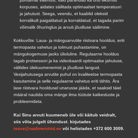
korpuses, aidates säilitada optimaalset temperatuuri
ja jahutust. Seega, veendu, et kaablid oleksid
korralikult paigaldatud ja korraldatud, et tagada parim
võimalik õhuringlus ja arvuti jõudluse säilimine.
Kokkuvõte: Laua- ja mänguarvutite riistvara hooldus, eriti
termopasta vahetus ja tolmust puhastamine, on
mängukogemuse jaoks ülioluline. Regulaarne hooldus
tagab protsessori ja ka videokaardi optimaalse jahutuse,
vältides ülekuumenemist ja jõudluse langust.
Vesijahutusega arvutite puhul on kvaliteetse termopasta
kasutamine ja selle regulaarne vahetus eriti tähtis. Ära
lase riistvara hooldusel unarusse jääda, et saaksid täiel
määral nautida oma mänge ilma tüütute katkestuste ja
probleemideta.
Kui Sinu arvuti kuumeneb üle või käitub veidralt,
siis võta julgelt ühendust
,
kirjutades
teave@raalimeistrid.ee
või helistades +372 600 3009.