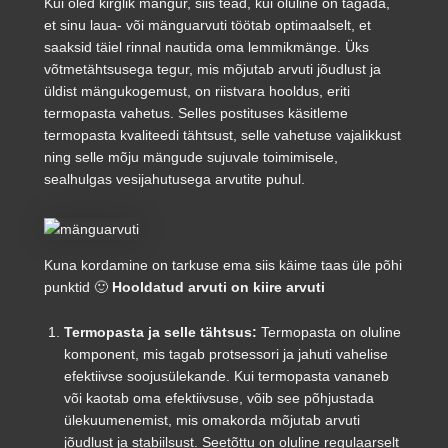
Kui oled kirglik mängur, siis tead, kui oluline on tagada,
et sinu laua- või mänguarvuti töötab optimaalselt, et
saaksid täiel rinnal nautida oma lemmikmänge. Üks
võtmetähtsusega tegur, mis mõjutab arvuti jõudlust ja
üldist mängukogemust, on riistvara hooldus, eriti
termopasta vahetus. Selles postituses käsitleme
termopasta kvaliteedi tähtsust, selle vahetuse vajalikkust
ning selle mõju mängude sujuvale toimimisele,
sealhulgas vesijahutusega arvutite puhul.
Kuna kordamine on tarkuse ema siis käime taas üle põhi
punktid 🙂
Hooldatud arvuti on kiire arvuti
Termopasta ja selle tähtsus:
Termopasta on oluline
komponent, mis tagab protsessori ja jahuti vahelise
efektiivse soojusülekande. Kui termopasta vananeb
või kaotab oma efektiivsuse, võib see põhjustada
ülekuumenemist, mis omakorda mõjutab arvuti
jõudlust ja stabiilsust. Seetõttu on oluline regulaarselt