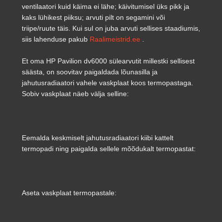
ventilaatori kuid käima ei lähe; käivitumisel üks pikk ja
kaks lühikest piiksu; arvuti pilt on segamini või
triipe/ruute täis. Kui sul on juba arvuti sellises staadiumis,
siis lahenduse pakub
Raalimeistrid.ee
.
Et oma HP Pavilion dv6000 sülearvutit millestki sellisest
säästa, on soovitav paigaldada lõunasilla ja
jahutusradiaatori vahele vaskplaat koos termopastaga.
Sobiv vaskplaat näeb välja selline:
Eemalda keskmiselt jahutusradiaatori kiibi kattelt
termopadi ning paigalda sellele mõõdukalt termopastat:
Aseta vaskplaat termopastale: