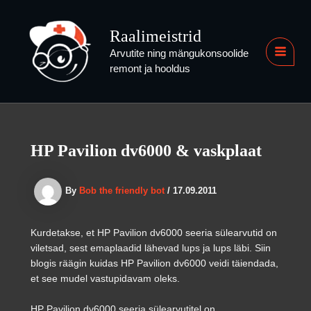
Skip
to
Raalimeistrid
content
Arvutite ning mängukonsoolide
MAI
remont ja hooldus
MEN
HP Pavilion dv6000 & vaskplaat
By
Bob the friendly bot
/
17.09.2011
Kurdetakse, et HP Pavilion dv6000 seeria sülearvutid on
viletsad, sest emaplaadid lähevad lups ja lups läbi. Siin
blogis räägin kuidas HP Pavilion dv6000 veidi täiendada,
et see mudel vastupidavam oleks.
HP Pavilion dv6000 seeria sülearvutitel on