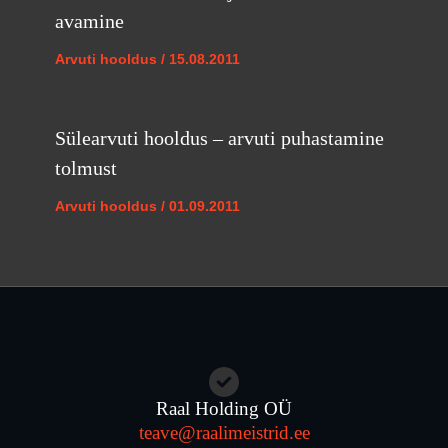
avamine
Arvuti hooldus
/
15.08.2011
Sülearvuti hooldus – arvuti puhastamine
tolmust
Arvuti hooldus
/
01.09.2011
Raal Holding OÜ
teave@raalimeistrid.ee