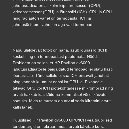
jahutusradiaatori all kolm kiipi: protsessor (CPU),
videoprotsessor (GPU) ja lõunasild (ICH). CPU ja GPU
ning radiaatori vahel on termopasta. ICH ja
jahutusüsteemi vahel on aga vaid termopadi.
Nagu ülalolevalt fotolt on näha, asub lõunasild (ICH)
keskel ning on termopastast puutumata. Nüüd.
Probleem on selles, et HP Pavilion dv6000
jahutusradiaatorile paigaldatud termopadi ei ulatu hästi
lõunasillale. Tänu sellele ei saa ICH piisavalt jahutust
ning kannab kuumust edasi ka GPU-le. Pikapeale
tekivad GPU või ICH jootekohtadesse mikromõrad ning
arvuti hakkab kas käituma kummalisel või ei käivutu
sootuks. Mida tolmusem on arvuti seda kiiremini arvuti
katki läheb.
Tüüpilised HP Pavilion dv6000 GPU/ICH vea tüüpilised
tundemärgid on: ekraan must, arvuti käivitab korra